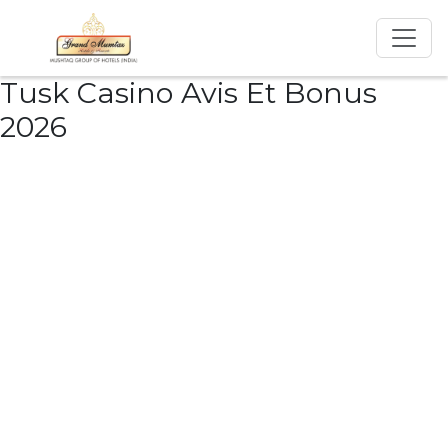
Tusk Casino Avis Et Bonus
2026