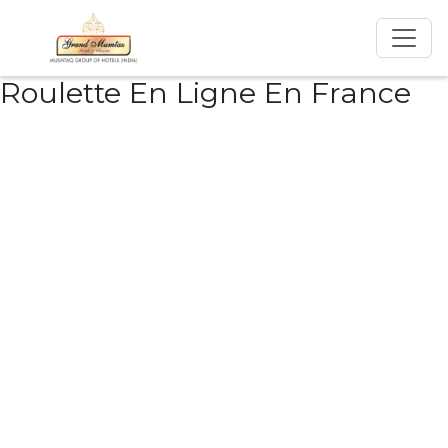
Roulette En Ligne En France