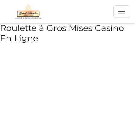
Roulette à Gros Mises Casino
En Ligne