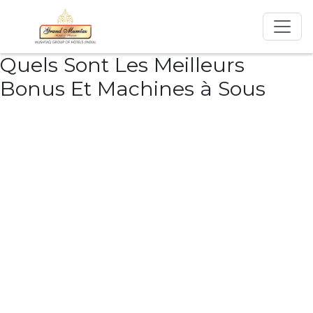
Quels Sont Les Meilleurs
Bonus Et Machines à Sous