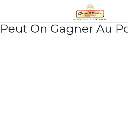
Peut On Gagner Au Po