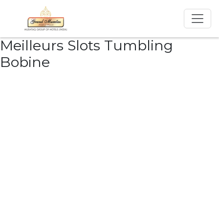
Meilleurs Slots Tumbling
Bobine