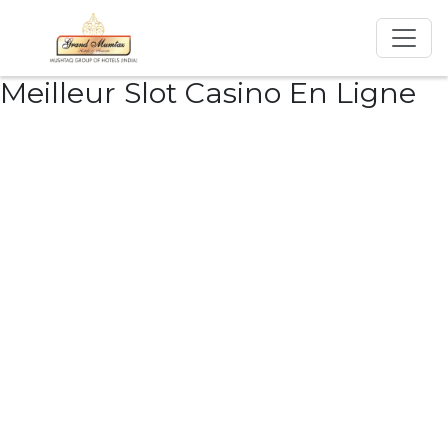
Meilleur Slot Casino En Ligne