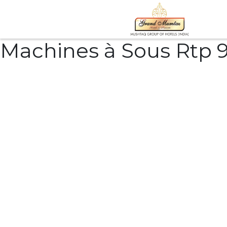
Machines à Sous Rtp 