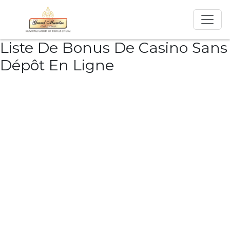
Liste De Bonus De Casino Sans
Dépôt En Ligne