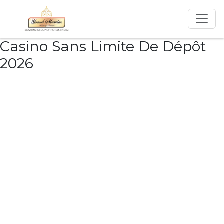
Casino Sans Limite De Dépôt
2026