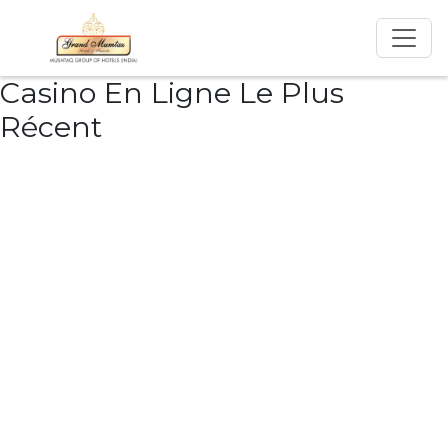
Casino En Ligne Le Plus
Récent