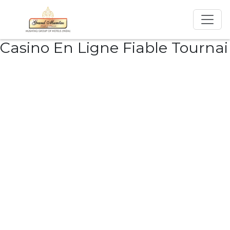
Casino En Ligne Fiable Tournai