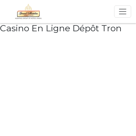
Casino En Ligne Dépôt Tron