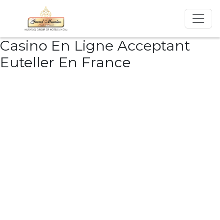
Casino En Ligne Acceptant
Euteller En France