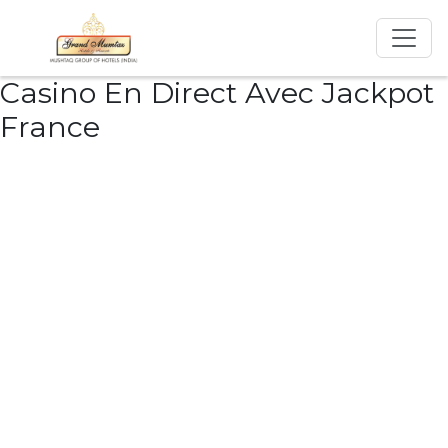
Casino En Direct Avec Jackpot
France